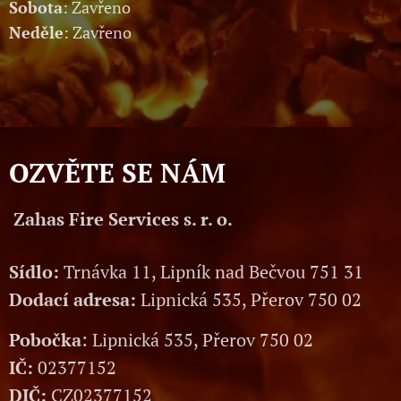
Sobota
: Zavřeno
Neděle
: Zavřeno
OZVĚTE SE NÁM
Zahas Fire Services s. r. o.
Sídlo:
Trnávka 11, Lipník nad Bečvou 751 31
Dodací adresa:
Lipnická 535, Přerov 750 02
Pobočka
: Lipnická 535, Přerov 750 02
IČ:
02377152
DIČ:
CZ02377152