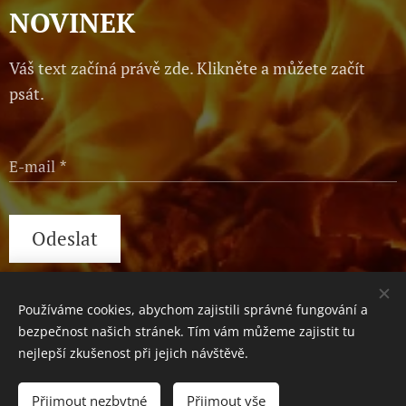
NOVINEK
Váš text začíná právě zde. Klikněte a můžete začít
psát.
E-mail
Odeslat
Používáme cookies, abychom zajistili správné fungování a
Václavské náměstí 1, Praha, 110 00
Cookies
bezpečnost našich stránek. Tím vám můžeme zajistit tu
nejlepší zkušenost při jejich návštěvě.
Do košíku
Přijmout nezbytné
Přijmout vše