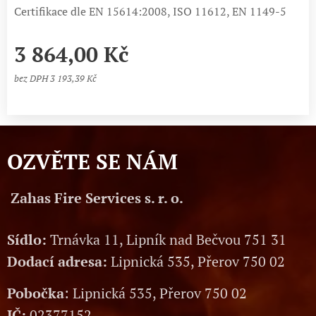
Certifikace dle EN 15614:2008, ISO 11612, EN 1149-5
3 864,00
Kč
bez DPH 3 193,39 Kč
OZVĚTE SE NÁM
Zahas Fire Services s. r. o.
Sídlo:
Trnávka 11, Lipník nad Bečvou 751 31
Dodací adresa:
Lipnická 535, Přerov 750 02
Pobočka
: Lipnická 535, Přerov 750 02
IČ:
02377152