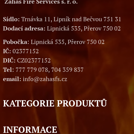
Zahas Fire Services s. r. o.
Sídlo:
Trnávka 11, Lipník nad Bečvou 751 31
Dodací adresa:
Lipnická 535, Přerov 750 02
Pobočka
: Lipnická 535, Přerov 750 02
IČ:
02377152
DIČ:
CZ02377152
Tel
: 777 779 078, 704 359 837
email:
info@zahasfs.cz
KATEGORIE PRODUKTŮ
INFORMACE