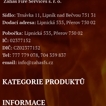
Zahas Fire Services s. r. o.
Sídlo:
Trnávka 11, Lipník nad Bečvou 751 31
Dodací adresa:
Lipnická 535, Přerov 750 02
Pobočka
: Lipnická 535, Přerov 750 02
IČ:
02377152
DIČ:
CZ02377152
Tel
: 777 779 078, 704 359 837
email:
info@zahasfs.cz
KATEGORIE PRODUKTŮ
INFORMACE