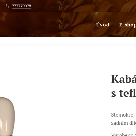
777779078
Úvod
E-sho
Kabá
s te
Stejnokroj
zadním díl
Vyrobeno z