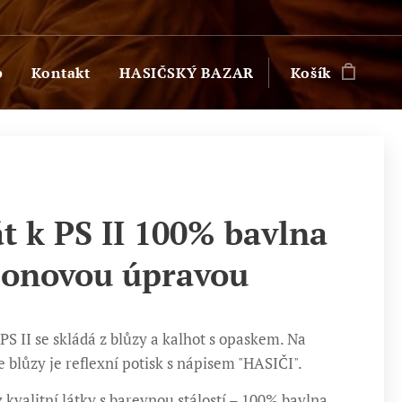
p
Kontakt
HASIČSKÝ BAZAR
Košík
t k PS II 100% bavlna
flonovou úpravou
 PS II se skládá z blůzy a kalhot s opaskem. Na
e blůzy je reflexní potisk s nápisem "HASIČI".
 kvalitní látky s barevnou stálostí – 100% bavlna