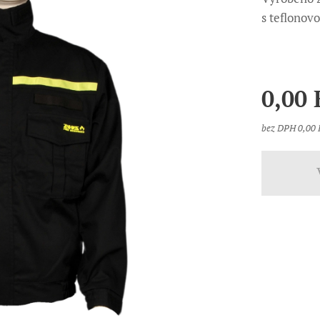
s teflonov
0,00
bez DPH 0,00 