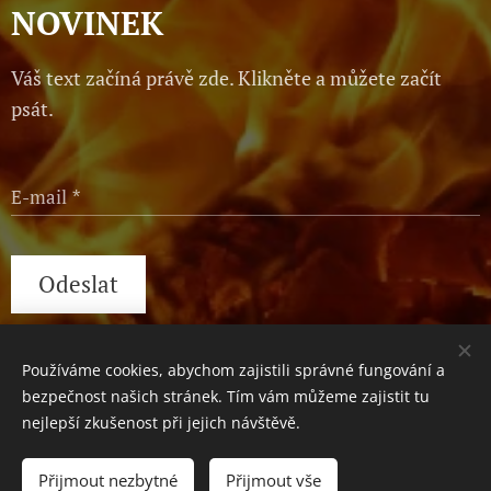
NOVINEK
Váš text začíná právě zde. Klikněte a můžete začít
psát.
E-mail
Odeslat
Používáme cookies, abychom zajistili správné fungování a
Václavské náměstí 1, Praha, 110 00
Cookies
bezpečnost našich stránek. Tím vám můžeme zajistit tu
nejlepší zkušenost při jejich návštěvě.
Do košíku
Přijmout nezbytné
Přijmout vše