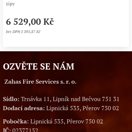
zipy
6 529,00
Kč
bez DPH 5 395,87 Kč
OZVĚTE SE NÁM
Zahas Fire Services s. r. o.
Sídlo:
Trnávka 11, Lipník nad Bečvou 751 31
Dodací adresa:
Lipnická 535, Přerov 750 02
Pobočka
: Lipnická 535, Přerov 750 02
IČ:
02377152