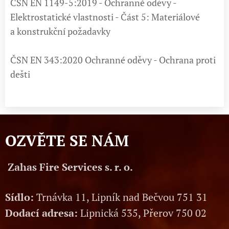
ČSN EN 1149-5:2019 - Ochranné oděvy -
Elektrostatické vlastnosti - Část 5: Materiálové
a konstrukční požadavky
ČSN EN 343:2020 Ochranné oděvy - Ochrana proti
dešti
OZVĚTE SE NÁM
Zahas Fire Services s. r. o.
Sídlo:
Trnávka 11, Lipník nad Bečvou 751 31
Dodací adresa:
Lipnická 535, Přerov 750 02