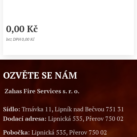
0,00
Kč
bez DPH 0,00 Kč
OZVĚTE SE NÁM
Zahas Fire Services s. r. o.
Sídlo:
Trnávka 11, Lipník nad Bečvou 751 31
Dodací adresa:
Lipnická 535, Přerov 750 02
Pobočka
: Lipnická 535, Přerov 750 02