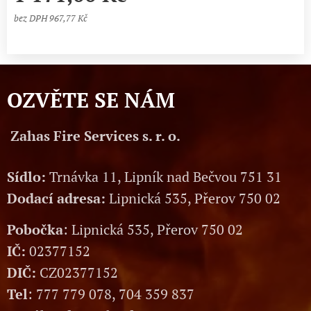
bez DPH 967,77 Kč
OZVĚTE SE NÁM
Zahas Fire Services s. r. o.
Sídlo:
Trnávka 11, Lipník nad Bečvou 751 31
Dodací adresa:
Lipnická 535, Přerov 750 02
Pobočka
: Lipnická 535, Přerov 750 02
IČ:
02377152
DIČ:
CZ02377152
Tel
: 777 779 078, 704 359 837