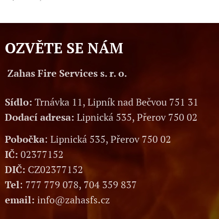
OZVĚTE SE NÁM
Zahas Fire Services s. r. o.
Sídlo:
Trnávka 11, Lipník nad Bečvou 751 31
Dodací adresa:
Lipnická 535, Přerov 750 02
Pobočka
: Lipnická 535, Přerov 750 02
IČ:
02377152
DIČ:
CZ02377152
Tel
: 777 779 078, 704 359 837
email:
info@zahasfs.cz