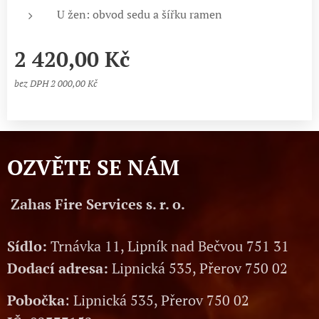
U žen: obvod sedu a šířku ramen
2 420,00
Kč
bez DPH 2 000,00 Kč
OZVĚTE SE NÁM
Zahas Fire Services s. r. o.
Sídlo:
Trnávka 11, Lipník nad Bečvou 751 31
Dodací adresa:
Lipnická 535, Přerov 750 02
Pobočka
: Lipnická 535, Přerov 750 02