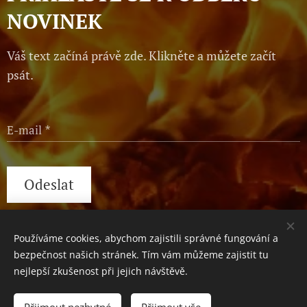
NOVINEK
Váš text začíná právě zde. Klikněte a můžete začít
psát.
E-mail
Odeslat
Používáme cookies, abychom zajistili správné fungování a
Václavské náměstí 1, Praha, 110 00
Cookies
bezpečnost našich stránek. Tím vám můžeme zajistit tu
nejlepší zkušenost při jejich návštěvě.
Do košíku