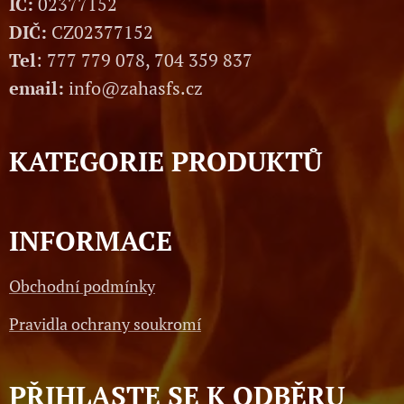
IČ:
02377152
DIČ:
CZ02377152
Tel
: 777 779 078, 704 359 837
email:
info@zahasfs.cz
KATEGORIE PRODUKTŮ
INFORMACE
Obchodní podmínky
Pravidla ochrany soukromí
PŘIHLASTE SE K ODBĚRU