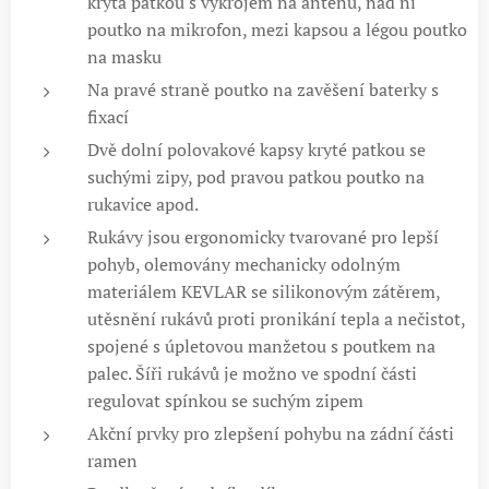
krytá patkou s výkrojem na anténu, nad ní
poutko na mikrofon, mezi kapsou a légou poutko
na masku
Na pravé straně poutko na zavěšení baterky s
fixací
Dvě dolní polovakové kapsy kryté patkou se
suchými zipy, pod pravou patkou poutko na
rukavice apod.
Rukávy jsou ergonomicky tvarované pro lepší
pohyb, olemovány mechanicky odolným
materiálem KEVLAR se silikonovým zátěrem,
utěsnění rukávů proti pronikání tepla a nečistot,
spojené s úpletovou manžetou s poutkem na
palec. Šíři rukávů je možno ve spodní části
regulovat spínkou se suchým zipem
Akční prvky pro zlepšení pohybu na zádní části
ramen