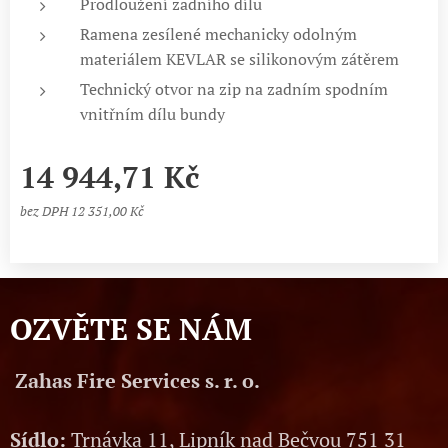
Prodloužení zadního dílu
Ramena zesílené mechanicky odolným
materiálem KEVLAR se silikonovým zátěrem
Technický otvor na zip na zadním spodním
vnitřním dílu bundy
14 944,71
Kč
bez DPH 12 351,00 Kč
OZVĚTE SE NÁM
Zahas Fire Services s. r. o.
Sídlo:
Trnávka 11, Lipník nad Bečvou 751 31