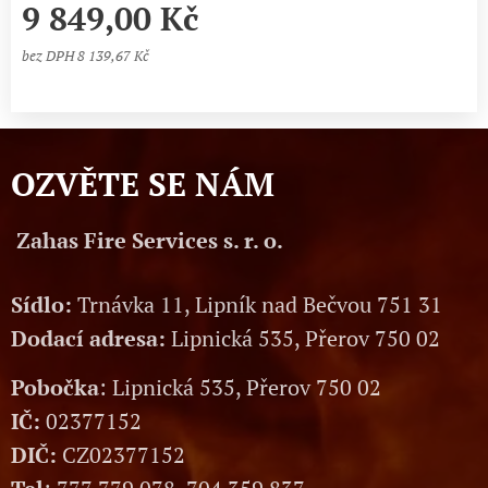
9 849,00
Kč
bez DPH 8 139,67 Kč
OZVĚTE SE NÁM
Zahas Fire Services s. r. o.
Sídlo:
Trnávka 11, Lipník nad Bečvou 751 31
Dodací adresa:
Lipnická 535, Přerov 750 02
Pobočka
: Lipnická 535, Přerov 750 02
IČ:
02377152
DIČ:
CZ02377152