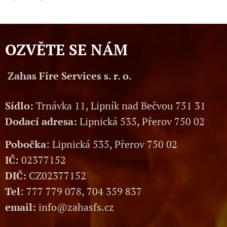
OZVĚTE SE NÁM
Zahas Fire Services s. r. o.
Sídlo:
Trnávka 11, Lipník nad Bečvou 751 31
Dodací adresa:
Lipnická 535, Přerov 750 02
Pobočka
: Lipnická 535, Přerov 750 02
IČ:
02377152
DIČ:
CZ02377152
Tel
: 777 779 078, 704 359 837
email:
info@zahasfs.cz