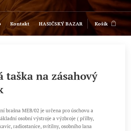
p
Kontakt
HASIČSKÝ BAZAR
Košík
á taška na zásahový
k
ní brašna MEB/02 je určena pro úschovu a
ákladní osobní výstroje a výzbroje ( přilby,
avic, radiostanice, svítilny, osobního lana