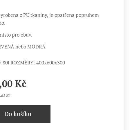
vyrobena z PU tkaniny, je opatřena popruhem
no.
ísto pro obuv.
ERVENÁ nebo MODRÁ
-80l ROZMĚRY: 400x600x300
,00
Kč
,62 Kč
Do košíku