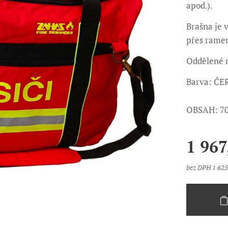
apod.).
Brašna je 
přes rame
Oddělené m
Barva: Č
OBSAH: 70
1 967
bez DPH 1 625