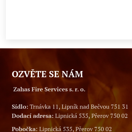
OZVĚTE SE NÁM
Zahas Fire Services s. r. o.
Sídlo:
Trnávka 11, Lipník nad Bečvou 751 31
Dodací adresa:
Lipnická 535, Přerov 750 02
Pobočka
: Lipnická 535, Přerov 750 02