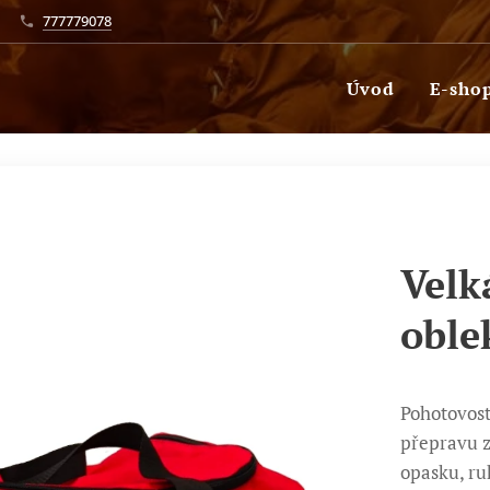
777779078
Úvod
E-sho
Velk
oble
Pohotovost
přepravu z
opasku, ruk